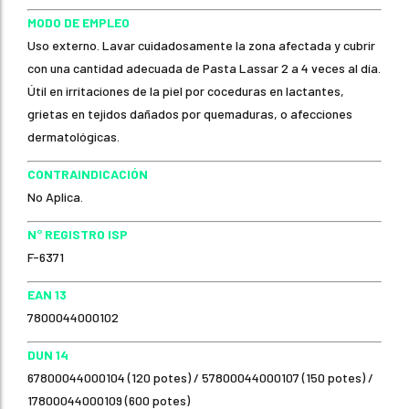
MODO DE EMPLEO
Uso externo. Lavar cuidadosamente la zona afectada y cubrir
con una cantidad adecuada de Pasta Lassar 2 a 4 veces al día.
Útil en irritaciones de la piel por coceduras en lactantes,
grietas en tejidos dañados por quemaduras, o afecciones
dermatológicas.
CONTRAINDICACIÓN
No Aplica.
N° REGISTRO ISP
F-6371
EAN 13
7800044000102
DUN 14
67800044000104 (120 potes) / 57800044000107 (150 potes) /
17800044000109 (600 potes)