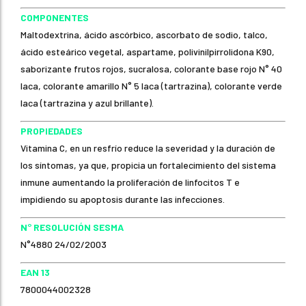
COMPONENTES
Maltodextrina, ácido ascórbico, ascorbato de sodio, talco,
ácido esteárico vegetal, aspartame, polivinilpirrolidona K90,
saborizante frutos rojos, sucralosa, colorante base rojo N° 40
laca, colorante amarillo N° 5 laca (tartrazina), colorante verde
laca (tartrazina y azul brillante).
PROPIEDADES
Vitamina C, en un resfrío reduce la severidad y la duración de
los síntomas, ya que, propicia un fortalecimiento del sistema
inmune aumentando la proliferación de linfocitos T e
impidiendo su apoptosis durante las infecciones.
N° RESOLUCIÓN SESMA
N°4880 24/02/2003
EAN 13
7800044002328