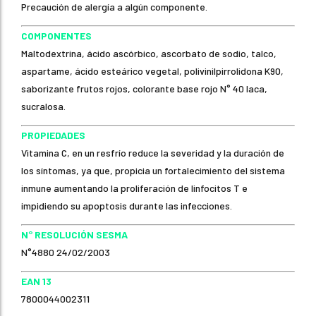
Precaución de alergía a algún componente.
COMPONENTES
Maltodextrina, ácido ascórbico, ascorbato de sodio, talco,
aspartame, ácido esteárico vegetal, polivinilpirrolidona K90,
saborizante frutos rojos, colorante base rojo N° 40 laca,
sucralosa.
PROPIEDADES
Vitamina C, en un resfrío reduce la severidad y la duración de
los síntomas, ya que, propicia un fortalecimiento del sistema
inmune aumentando la proliferación de linfocitos T e
impidiendo su apoptosis durante las infecciones.
N° RESOLUCIÓN SESMA
N°4880 24/02/2003
EAN 13
7800044002311